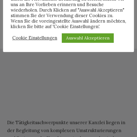
Arbeitnehmer:innen Lösungen in allen Fragen
uns an Ihre Vorlieben erinnern und Besuche
des Arbeitsrechts.
wiederholen. Durch Klicken auf "Auswahl Akzeptieren"
stimmen Sie der Verwendung dieser Cookies zu.
Wenn Sie die voreingestellte Auswahl ändern möchten,
klicken Sie bitte auf 'Cookie Einstellungen'.
ÜBER DIE KANZLEI
Cookie Einstellungen
Auswahl Akzeptieren
Die Tätigkeitsschwerpunkte unserer Kanzlei liegen in
der Begleitung von komplexen Umstrukturierungen