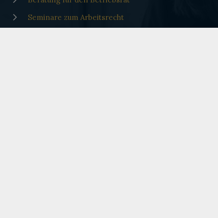
Seminare zum Arbeitsrecht
Stellenangebote
Kooperationen
BR-Magazin
KONTAKTIEREN
SIE UNS
Erftstraße 19a, 50672 Köln
kanzlei@towara.com
0221-292484-0
0221-292484-1