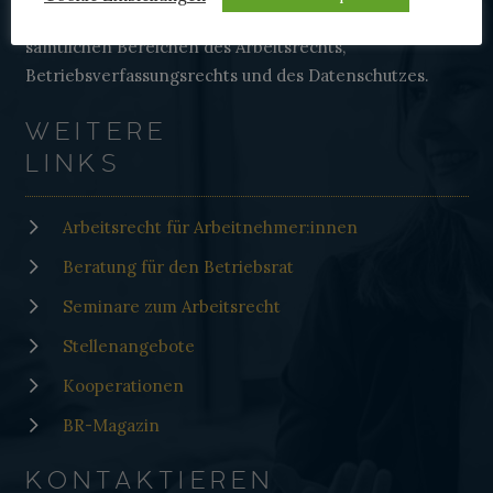
Betriebsrat- und Arbeitnehmer:innenberatung in
sämtlichen Bereichen des Arbeitsrechts,
Betriebsverfassungsrechts und des Datenschutzes.
WEITERE
LINKS
Arbeitsrecht für Arbeitnehmer:innen
Beratung für den Betriebsrat
Seminare zum Arbeitsrecht
Stellenangebote
Kooperationen
BR-Magazin
KONTAKTIEREN