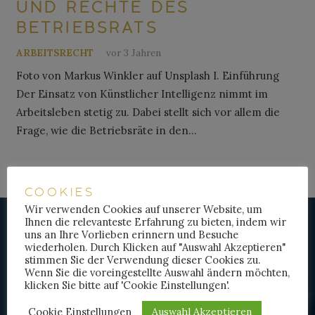
UND RECHTE DES
BETRIEBSRATS
ARBEITSRECHT
vor 3 Jahren
Foto von Markus Winkler auf Unsplash I. Einführung
Der Einsatz von Künstlicher Intelligenz nimmt im
Arbeitsleben stetig zu. Dabei stellt sich vor allem die
Frage, wie die Betriebsräte in den…
COOKIES
Wir verwenden Cookies auf unserer Website, um
Ihnen die relevanteste Erfahrung zu bieten, indem wir
uns an Ihre Vorlieben erinnern und Besuche
wiederholen. Durch Klicken auf "Auswahl Akzeptieren"
stimmen Sie der Verwendung dieser Cookies zu.
KANZLEI FÜR
Wenn Sie die voreingestellte Auswahl ändern möchten,
ARBEITSRECHT
klicken Sie bitte auf 'Cookie Einstellungen'.
Cookie Einstellungen
Auswahl Akzeptieren