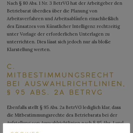
Nach § 80 Abs. 1 Nr. 3 BetrVG hat der Arbeitgeber den
Betriebsrat überdies über die Planung von
Arbeitsverfahren und Arbeitsabläufen einschließlich
des Einsatzes von Künstlicher Intelligenz rechtzeitig
unter Vorlage der erforderlichen Unterlagen zu
unterrichten. Dies lässt sich jedoch nur als bloße
Klarstellung werten.
C.
MITBESTIMMUNGSRECHT
BEI AUSWAHLRICHTLINIEN,
§ 95 ABS. 2A BETRVG
Ebenfalls stellt § 95 Abs. 2a BetrVG lediglich klar, dass
die Mitbestimmungsrechte des Betriebsrats bei der
Aufstellung von Auswahlrichtlinien nach § 95 Abs. 1 und
Abs. 2 BetrVG bei dem Einsatz von Künstlicher