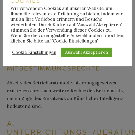
COOKIES
Intelligenz zur Geltung kommen. Dabei erlangt § 95
Wir verwenden Cookies auf unserer Website, um
Abs. 2a BetrVG vor allem in dem Bereich der
Ihnen die relevanteste Erfahrung zu bieten, indem wir
uns an Ihre Vorlieben erinnern und Besuche
Personalanalytik und der Verhinderung
wiederholen. Durch Klicken auf "Auswahl Akzeptieren"
diskriminierender Algorithmen nach dem Allgemeinen
stimmen Sie der Verwendung dieser Cookies zu.
Wenn Sie die voreingestellte Auswahl ändern möchten,
Gleichbehandlungsgesetz Relevanz.
klicken Sie bitte auf 'Cookie Einstellungen'.
Cookie Einstellungen
2.
WEITERE, BEDEUTENDE
Auswahl Akzeptieren
BETEILIGUNGS- UND
MITBESTIMMUNGSRECHTE
Abseits des Betriebsrätemodernisierungsgesetzes
existieren aber auch weitere Rechte des Betriebsrats,
die im Zuge des Einsatzes von Künstlicher Intelligenz
bedeutend sind.
A.
UNTERRICHTUNGS-/BERATU