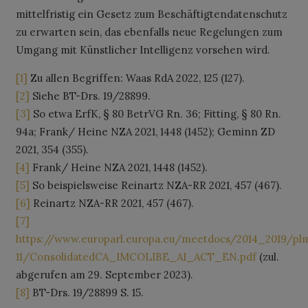
mittelfristig ein Gesetz zum Beschäftigtendatenschutz
zu erwarten sein, das ebenfalls neue Regelungen zum
Umgang mit Künstlicher Intelligenz vorsehen wird.
[1]
Zu allen Begriffen: Waas RdA 2022, 125 (127).
[2]
Siehe BT-Drs. 19/28899.
[3]
So etwa ErfK, § 80 BetrVG Rn. 36; Fitting, § 80 Rn.
94a; Frank/ Heine NZA 2021, 1448 (1452); Geminn ZD
2021, 354 (355).
[4]
Frank/ Heine NZA 2021, 1448 (1452).
[5]
So beispielsweise Reinartz NZA-RR 2021, 457 (467).
[6]
Reinartz NZA-RR 2021, 457 (467).
[7]
https://www.europarl.europa.eu/meetdocs/2014_2019
11/ConsolidatedCA_IMCOLIBE_AI_ACT_EN.pdf
(zul.
abgerufen am 29. September 2023).
[8]
BT-Drs. 19/28899 S. 15.