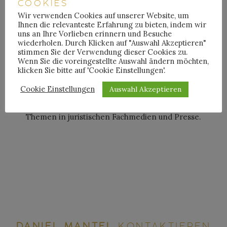
COOKIES
mit fundierter Prozesserfahrung durch alle Instanzen.
Wir verwenden Cookies auf unserer Website, um
Ihnen die relevanteste Erfahrung zu bieten, indem wir
Mandant:innen schätzen an ihm seine offene, kreative
uns an Ihre Vorlieben erinnern und Besuche
und wertgeleitete Art sowie seinen kühlen Kopf und
wiederholen. Durch Klicken auf "Auswahl Akzeptieren"
Erfolgswillen – Eigenschaften, die ihn auch als aktiven
stimmen Sie der Verwendung dieser Cookies zu.
Wenn Sie die voreingestellte Auswahl ändern möchten,
Wettkampfsportler auszeichnen. Daniel Mantel ist
klicken Sie bitte auf 'Cookie Einstellungen'.
Mitglied im fachlichen Beirat der
Cookie Einstellungen
Auswahl Akzeptieren
Betriebsratszeitschrift „Betriebsrat und Recht“ (BRuR)
und veröffentlicht regelmäßig zu arbeitsrechtlichen
Themen in juristischen Fachmedien und Presse.
DANIEL MANTEL
KONTAKTIEREN