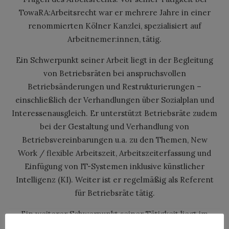
TowaRA:Arbeitsrecht war er mehrere Jahre in einer
renommierten Kölner Kanzlei, spezialisiert auf
Arbeitnemer:innen, tätig.
Ein Schwerpunkt seiner Arbeit liegt in der Begleitung
von Betriebsräten bei anspruchsvollen
Betriebsänderungen und Restrukturierungen –
einschließlich der Verhandlungen über Sozialplan und
Interessenausgleich. Er unterstützt Betriebsräte zudem
bei der Gestaltung und Verhandlung von
Betriebsvereinbarungen u.a. zu den Themen, New
Work / flexible Arbeitszeit, Arbeitszeiterfassung und
Einfügung von IT-Systemen inklusive künstlicher
Intelligenz (KI). Weiter ist er regelmäßig als Referent
für Betriebsräte tätig.
Ein weiterer Schwerpunkt seiner Tätigkeit liegt im
Kündigungsschutzrecht. Hier begleitet er Verfahren